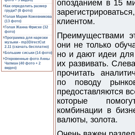
фото + 5 видео)
опозданием в 15 ми
Как определить размер
зарегистрировать
груди? (8 фото)
Голая Мария Кожевникова
клиентом.
(13 фото)
Голая Жанна Фриске (32
фото)
Преимуществами эт
Программа для нарезки
музыки - mp3DirectCut
они не только обуч
2.11 (cкачать бесплатно)
но и дают идеи для
Большие сиськи (14 фото)
Откровенные фото Анны
их развивать. Слев
Чапман (40 фото + 2
видео)
прочитать аналити
по поводу рынко
предоставляются вс
которые помог
комбинации в бизн
валюты, золота.
Очень важен раздел