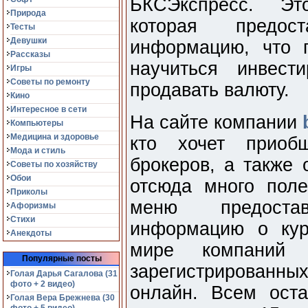
БКСЭкспресс. Эт
Природа
которая предос
Тесты
Девушки
информацию, что 
Рассказы
научиться инвест
Игры
Советы по ремонту
продавать валюту.
Кино
Интересное в сети
На сайте компании
Компьютеры
Медицина и здоровье
кто хочет приоб
Мода и стиль
брокеров, а также
Советы по хозяйству
Обои
отсюда много поле
Приколы
меню предоста
Афоризмы
Стихи
информацию о кур
Анекдоты
мире компаний
Популярные посты
зарегистрированны
Голая Дарья Сагалова (31
фото + 2 видео)
онлайн. Всем ост
Голая Вера Брежнева (30