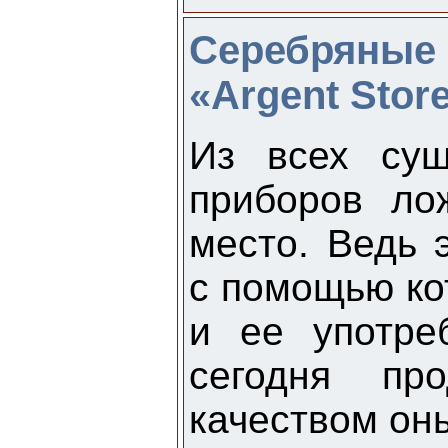
Серебряные 
«Аrgent Stor
Из всех сущ
приборов ло
место. Ведь 
с помощью ко
и ее употре
сегодня пр
качеством он