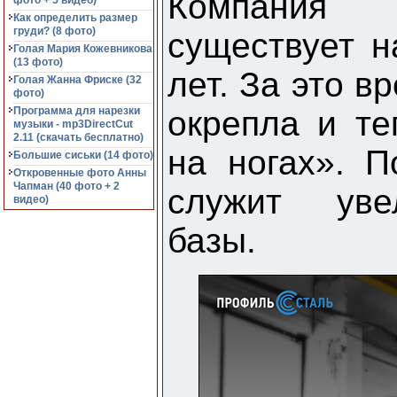
Компания 
фото + 5 видео)
Как определить размер
груди? (8 фото)
существует н
Голая Мария Кожевникова
(13 фото)
лет. За это в
Голая Жанна Фриске (32
фото)
Программа для нарезки
окрепла и те
музыки - mp3DirectCut
2.11 (cкачать бесплатно)
на ногах». 
Большие сиськи (14 фото)
Откровенные фото Анны
Чапман (40 фото + 2
служит уве
видео)
базы.