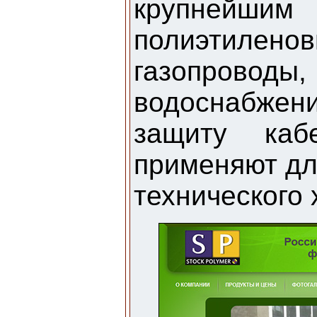
крупнейши
полиэтил
газопров
водоснабже
защиту каб
применяют дл
технического 