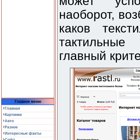
может успо
наоборот, воз
каков текст
тактильны
главный крит
Главное меню
Главная
Картинки
Авто
Разное
Интересные факты
Софт