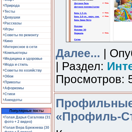
Природа
Тесты
Девушки
Рассказы
Игры
Советы по ремонту
Кино
Интересное в сети
Далее...
| Опу
Компьютеры
Медицина и здоровье
| Раздел:
Инт
Мода и стиль
Советы по хозяйству
Просмотров: 5
Обои
Приколы
Афоризмы
Стихи
Профильные 
Анекдоты
Популярные посты
«Профиль-С
Голая Дарья Сагалова (31
фото + 2 видео)
Голая Вера Брежнева (30