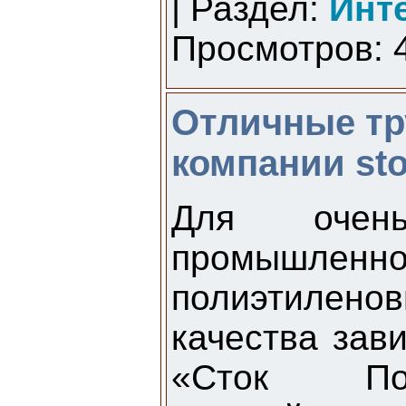
| Раздел:
Инт
Просмотров: 4
Отличные тр
компании sto
Для очен
промышл
полиэтилен
качества зав
«Сток По