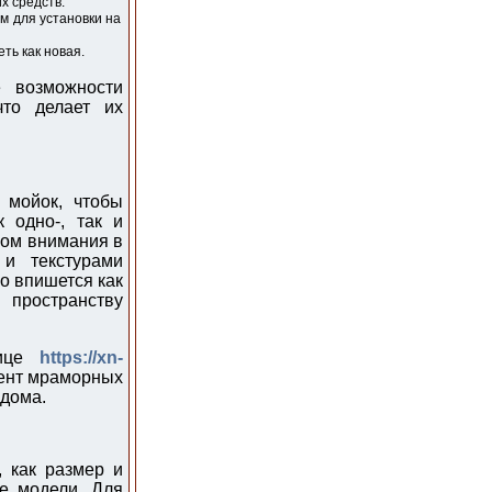
х средств.
м для установки на
ть как новая.
е возможности
что делает их
 мойок, чтобы
 одно-, так и
ром внимания в
и текстурами
о впишется как
пространству
нице
https://xn-
ент мраморных
 дома.
 как размер и
е модели. Для