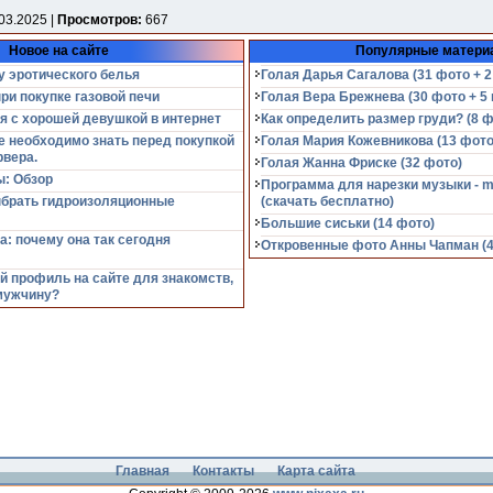
03.2025 |
Просмотров:
667
Новое на сайте
Популярные матери
у эротического белья
Голая Дарья Сагалова (31 фото + 2
при покупке газовой печи
Голая Вера Брежнева (30 фото + 5 
я с хорошей девушкой в интернет
Как определить размер груди? (8 ф
е необходимо знать перед покупкой
Голая Мария Кожевникова (13 фото
рвера.
Голая Жанна Фриске (32 фото)
: Обзор
Программа для нарезки музыки - m
ыбрать гидроизоляционные
(cкачать бесплатно)
Большие сиськи (14 фото)
а: почему она так сегодня
Откровенные фото Анны Чапман (40
й профиль на сайте для знакомств,
мужчину?
Главная
Контакты
Карта сайта