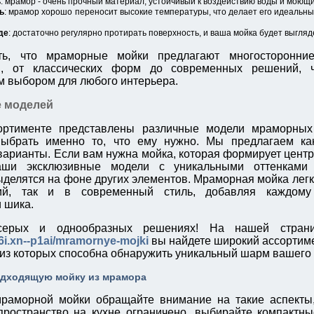
ь
: мрамор - очень прочный материал, устойчивый к воздействию воды и моющи
ь
: мрамор хорошо переносит высокие температуры, что делает его идеальны
де
: достаточно регулярно протирать поверхность, и ваша мойка будет выгляде
ть, что мраморные мойки предлагают многосторонни
я, от классических форм до современных решений, 
 выбором для любого интерьера.
е моделей
ртименте представлены различные модели мраморных
ыбрать именно то, что ему нужно. Мы предлагаем как
арианты. Если вам нужна мойка, которая формирует цент
аши эксклюзивные модели с уникальными оттенками 
делятся на фоне других элементов. Мраморная мойка легк
ий, так и в современный стиль, добавляя каждому 
 шика.
серых и однообразных решениях! На нашей стра
i.xn--p1ai/mramornye-mojki
вы найдете широкий ассортим
 из которых способна обнаружить уникальный шарм вашего
одходящую мойку из мрамора
раморной мойки обращайте внимание на такие аспекты,
ространство на кухне ограничено, выбирайте компактны