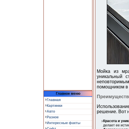
Мойка из мра
уникальный с
неповторимы
помощником в 
Главное меню
Преимуществ
Главная
Картинки
Использовани
решение. Вот 
Авто
Разное
Красота и уни
Интересные факты
делает ее исти
Софт