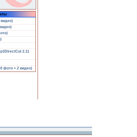
алы
 видео)
видео)
ото)
)
p3DirectCut 2.11
 фото + 2 видео)