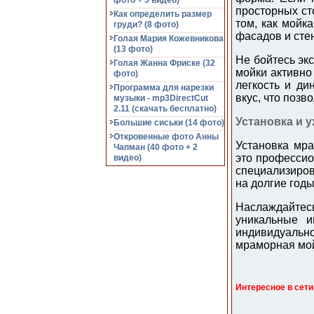
фото + 5 видео)
просторных ст
Как определить размер
том, как мойк
груди? (8 фото)
фасадов и стен
Голая Мария Кожевникова
(13 фото)
Не бойтесь эк
Голая Жанна Фриске (32
мойки активно
фото)
легкость и д
Программа для нарезки
вкус, что позв
музыки - mp3DirectCut
2.11 (cкачать бесплатно)
Установка и 
Большие сиськи (14 фото)
Откровенные фото Анны
Установка мра
Чапман (40 фото + 2
это профессио
видео)
специализиров
на долгие годы
Наслаждайтес
уникальные и
индивидуально
мраморная мой
Интересное в сети