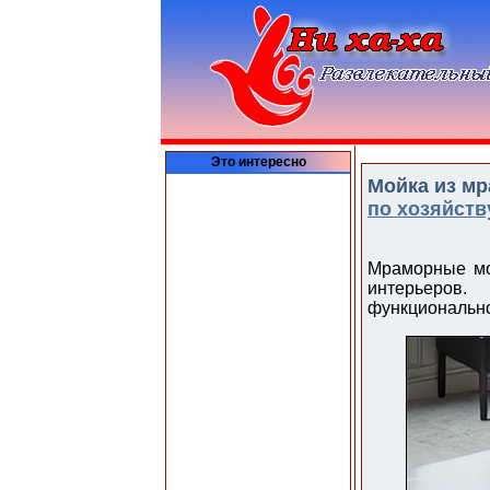
Это интересно
Мойка из мр
по хозяйств
Мраморные мо
интерьеров.
функционально