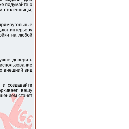
же подумайте о
ом столешницы,
 прямоугольные
дают интерьеру
ойки на любой
учше доверить
 использование
го внешний вид
 и создавайте
еркивает вашу
ршением станет