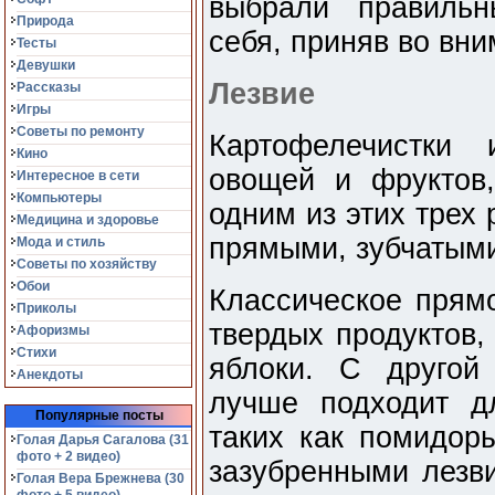
выбрали правильн
Природа
себя, приняв во вн
Тесты
Девушки
Лезвие
Рассказы
Игры
Советы по ремонту
Картофелечистки
Кино
овощей и фруктов,
Интересное в сети
Компьютеры
одним из этих трех
Медицина и здоровье
прямыми, зубчатым
Мода и стиль
Советы по хозяйству
Обои
Классическое прямо
Приколы
твердых продуктов,
Афоризмы
Стихи
яблоки. С другой
Анекдоты
лучше подходит д
Популярные посты
таких как помидор
Голая Дарья Сагалова (31
фото + 2 видео)
зазубренными лезв
Голая Вера Брежнева (30