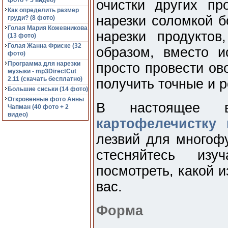
фото + 5 видео)
очистки других п
Как определить размер
нарезки соломкой 
груди? (8 фото)
Голая Мария Кожевникова
нарезки продукто
(13 фото)
Голая Жанна Фриске (32
образом, вместо 
фото)
Программа для нарезки
просто провести ов
музыки - mp3DirectCut
2.11 (cкачать бесплатно)
получить точные и 
Большие сиськи (14 фото)
Откровенные фото Анны
В настоящее 
Чапман (40 фото + 2
видео)
картофелечистку 
лезвий для многоф
стесняйтесь изу
посмотреть, какой 
вас.
Форма