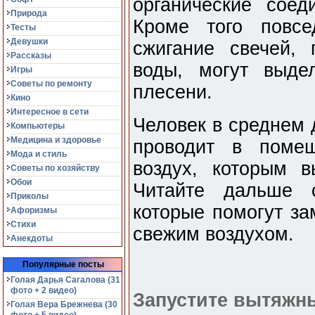
органические соед
Природа
Кроме того повсе
Тесты
Девушки
сжигание свечей,
Рассказы
воды, могут выде
Игры
Советы по ремонту
плесени.
Кино
Интересное в сети
Человек в среднем 
Компьютеры
Медицина и здоровье
проводит в помещ
Мода и стиль
воздух, которым 
Советы по хозяйству
Обои
Читайте дальше 
Приколы
которые помогут за
Афоризмы
Стихи
свежим воздухом.
Анекдоты
Популярные посты
Голая Дарья Сагалова (31
фото + 2 видео)
Запустите вытяжн
Голая Вера Брежнева (30