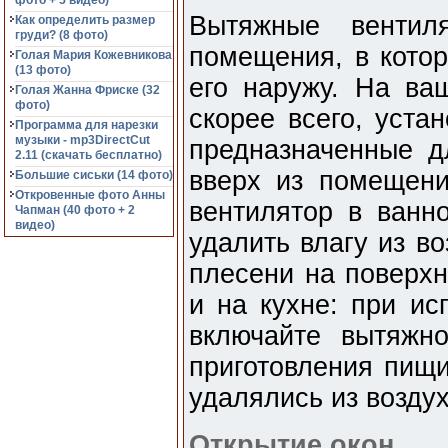
фото + 5 видео)
Вытяжные вентил
Как определить размер
груди? (8 фото)
помещения, в котор
Голая Мария Кожевникова
(13 фото)
его наружу. На ва
Голая Жанна Фриске (32
фото)
скорее всего, уста
Программа для нарезки
музыки - mp3DirectCut
предназначенные д
2.11 (cкачать бесплатно)
вверх из помещени
Большие сиськи (14 фото)
Откровенные фото Анны
вентилятор в ванн
Чапман (40 фото + 2
видео)
удалить влагу из в
плесени на поверхн
и на кухне: при ис
включайте вытяжн
приготовления пищ
удалялись из воздух
Открытие окон