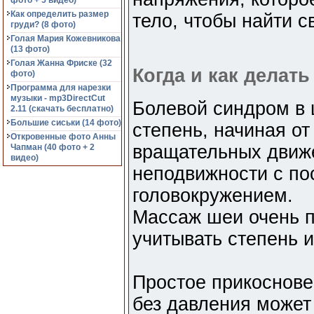
фото + 5 видео)
Как определить размер
тело, чтобы найти с
груди? (8 фото)
Голая Мария Кожевникова
(13 фото)
Голая Жанна Фриске (32
Когда и как делат
фото)
Программа для нарезки
музыки - mp3DirectCut
Болевой синдром в 
2.11 (cкачать бесплатно)
Большие сиськи (14 фото)
степень, начиная от
Откровенные фото Анны
вращательных движе
Чапман (40 фото + 2
видео)
неподвижности с по
головокружением.
Массаж шеи очень п
учитывать степень 
Простое прикоснове
без давления может