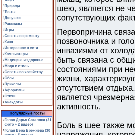
Природа
шею, является не ч
Тесты
сопутствующих факт
Девушки
Рассказы
Первопричина связ
Игры
Советы по ремонту
позвоночника и гол
Кино
Интересное в сети
инвазиями от холода
Компьютеры
быть связана с об
Медицина и здоровье
Мода и стиль
состояниями при н
Советы по хозяйству
жизни, характеризу
Обои
Приколы
отсутствием отдыха
Афоризмы
является чрезмерна
Стихи
Анекдоты
активность.
Популярные посты
Голая Дарья Сагалова (31
Боль в шее также м
фото + 2 видео)
Голая Вера Брежнева (30
напряжения, которо