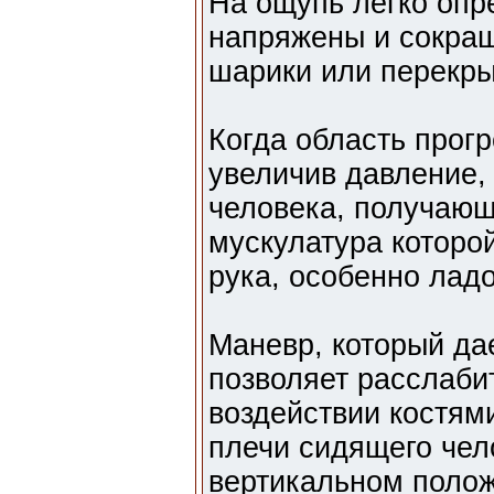
На ощупь легко опр
напряжены и сокра
шарики или перекр
Когда область прогр
увеличив давление,
человека, получающ
мускулатура которо
рука, особенно лад
Маневр, который да
позволяет расслабит
воздействии костям
плечи сидящего чел
вертикальном полож