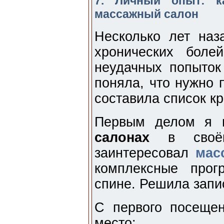
7. Личный опыт: 
массажный салон
Несколько лет наз
хронических боле
неудачных попыток
поняла, что нужно 
составила список кр
Первым делом я 
салонах
в своём
заинтересовал
мас
комплексные про
спине. Решила запи
С первого посеще
место: