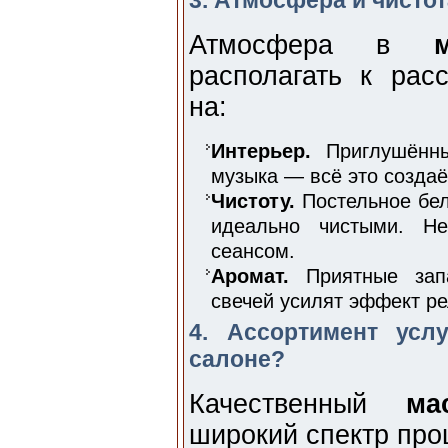
3. Атмосфера и чистот
Атмосфера в
располагать к рас
на:
Интерьер.
Приглушённый
музыка — всё это создаё
Чистоту.
Постельное бел
идеально чистыми. Не
сеансом.
Аромат.
Приятные запа
свечей усилят эффект ре
4. Ассортимент усл
салоне?
Качественный
ма
широкий спектр проц