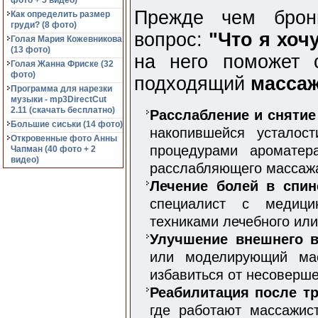
фото + 5 видео)
Прежде чем брони
Как определить размер
груди? (8 фото)
вопрос:
"Что я хоч
Голая Мария Кожевникова
(13 фото)
на него поможет 
Голая Жанна Фриске (32
фото)
подходящий
масса
Программа для нарезки
музыки - mp3DirectCut
2.11 (cкачать бесплатно)
Расслабление и снятие
Большие сиськи (14 фото)
накопившейся усталос
Откровенные фото Анны
процедурами ароматера
Чапман (40 фото + 2
видео)
расслабляющего массаж
Лечение болей в спин
специалист с медици
техниками лечебного или
Улучшение внешнего в
или моделирующий мас
избавиться от несоверше
Реабилитация после тр
где работают массажис