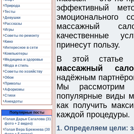
эффективный мет
Природа
Тесты
эмоционального с
Девушки
Рассказы
массажный сал
Игры
качественные усл
Советы по ремонту
Кино
принесут пользу.
Интересное в сети
Компьютеры
В этой статье 
Медицина и здоровье
Мода и стиль
массажный сало
Советы по хозяйству
надёжным партнёром
Обои
Приколы
Мы рассмотрим к
Афоризмы
популярные виды м
Стихи
Анекдоты
как получить макс
каждой процедуры.
Популярные посты
Голая Дарья Сагалова (31
фото + 2 видео)
1. Определяем цели: 
Голая Вера Брежнева (30