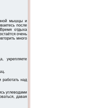
ечной мышцы и
иваетесь после
 Время отдыха
остаётся очень
овторить много
а, укрепляете
шц.
и работать над
ись углеводами
оваться, давая