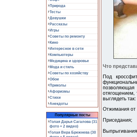
Природа
Тесты
Девушки
Рассказы
Игры
Советы по ремонту
Кино
Интересное в сети
Компьютеры
Медицина и здоровье
Что представ
Мода и стиль
Советы по хозяйству
Под кроссфит
Обои
функциональн
Приколы
позволяющая 
Афоризмы
отягощением, 
Стихи
выглядеть так:
Анекдоты
Отжимания от 
Популярные посты
Приседания;
Голая Дарья Сагалова (31
фото + 2 видео)
Выпрыгивания
Голая Вера Брежнева (30