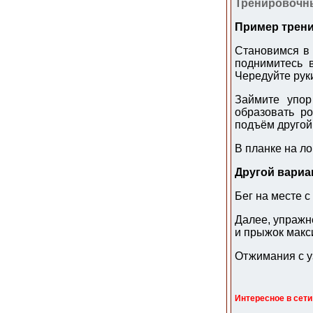
Тренировочн
Пример трени
Становимся в 
поднимитесь 
Чередуйте руки
Займите упор
образовать р
подъём другой 
В планке на ло
Другой вариа
Бег на месте с
Далее, упражн
и прыжок макс
Отжимания с у
Интересное в сети