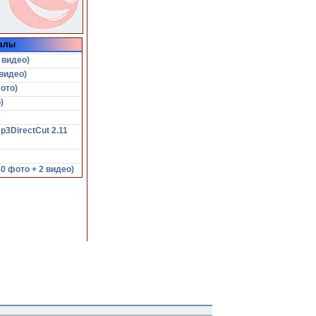
алы
 видео)
видео)
ото)
)
p3DirectCut 2.11
 фото + 2 видео)