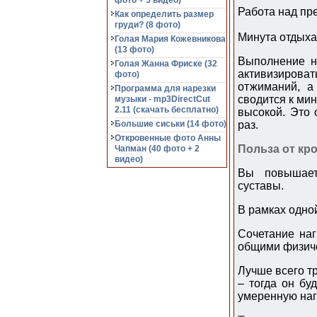
фото + 5 видео)
Работа над пре
Как определить размер
груди? (8 фото)
Минута отдыха
Голая Мария Кожевникова
(13 фото)
Выполнение н
Голая Жанна Фриске (32
активизироват
фото)
отжиманий, а
Программа для нарезки
сводится к мин
музыки - mp3DirectCut
2.11 (cкачать бесплатно)
высокой. Это 
Большие сиськи (14 фото)
раз.
Откровенные фото Анны
Польза от кр
Чапман (40 фото + 2
видео)
Вы повышаете
суставы.
В рамках одно
Сочетание наг
общими физиче
Лучше всего т
– тогда он бу
умеренную нагр