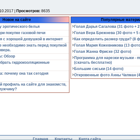
10.2017 |
Просмотров:
8635
Новое на сайте
Популярные матери
у эротического белья
Голая Дарья Сагалова (31 фото + 2
при покупке газовой печи
Голая Вера Брежнева (30 фото + 5 
я с хорошей девушкой в интернет
Как определить размер груди? (8 ф
е необходимо знать перед покупкой
Голая Мария Кожевникова (13 фото
рвера.
Голая Жанна Фриске (32 фото)
: Обзор
Программа для нарезки музыки - m
ыбрать гидроизоляционные
(cкачать бесплатно)
Большие сиськи (14 фото)
а: почему она так сегодня
Откровенные фото Анны Чапман (40
й профиль на сайте для знакомств,
мужчину?
Главная
Контакты
Карта сайта