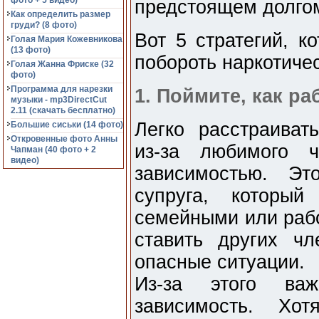
фото + 5 видео)
предстоящем долгом
Как определить размер
груди? (8 фото)
Вот 5 стратегий, к
Голая Мария Кожевникова
(13 фото)
побороть наркотиче
Голая Жанна Фриске (32
фото)
Программа для нарезки
1. Поймите, как р
музыки - mp3DirectCut
2.11 (cкачать бесплатно)
Легко расстраивать
Большие сиськи (14 фото)
Откровенные фото Анны
из-за любимого ч
Чапман (40 фото + 2
видео)
зависимостью. Э
супруга, который
семейными или раб
ставить других ч
опасные ситуации.
Из-за этого важ
зависимость. Хо