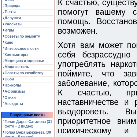
К счастью, существ
Природа
помогут вашему с
Тесты
Девушки
помощь. Восстанов
Рассказы
возможен.
Игры
Советы по ремонту
Кино
Хотя вам может пок
Интересное в сети
себя безрассудно 
Компьютеры
Медицина и здоровье
употреблять наркот
Мода и стиль
поймите, что зав
Советы по хозяйству
Обои
заболевание, котор
Приколы
К счастью, пр
Афоризмы
Стихи
наставничестве и 
Анекдоты
выздороветь. 
Популярные посты
приоритетное вни
Голая Дарья Сагалова (31
фото + 2 видео)
психическому и
Голая Вера Брежнева (30