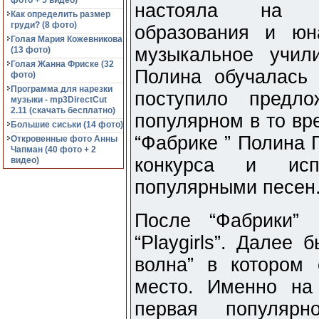
фото + 5 видео)
настояла на п
Как определить размер
груди? (8 фото)
образования и юн
Голая Мария Кожевникова
музыкальное учил
(13 фото)
Голая Жанна Фриске (32
Полина обучалась
фото)
Программа для нарезки
поступило предло
музыки - mp3DirectCut
2.11 (cкачать бесплатно)
популярном в то вр
Большие сиськи (14 фото)
“Фабрике ” Полина 
Откровенные фото Анны
Чапман (40 фото + 2
конкурса и исп
видео)
популярными песен
После “Фабрики” 
“Playgirls”. Далее
волна” в котором 
место. Именно на
первая популярн