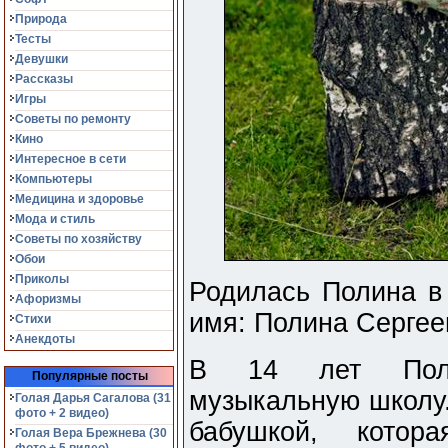
Природа
Тесты
Девушки
Рассказы
Игры
Советы по ремонту
Кино
Интересное в сети
Компьютеры
Медицина и здоровье
Мода и стиль
Советы по хозяйству
Обои
Приколы
Родилась Полина в 
Афоризмы
имя: Полина Сергее
Стихи
Анекдоты
В 14 лет Поли
Популярные посты
музыкальную школу.
Голая Дарья Сагалова (31
фото + 2 видео)
бабушкой, котор
Голая Вера Брежнева (30