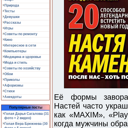
Природа
Тесты
Девушки
Рассказы
Игры
Советы по ремонту
Кино
Интересное в сети
Компьютеры
Медицина и здоровье
Мода и стиль
Советы по хозяйству
Обои
Приколы
Афоризмы
Стихи
Её формы завора
Анекдоты
Настей часто украш
Популярные посты
как «MAXIM», «Play
Голая Дарья Сагалова (31
фото + 2 видео)
когда мужчины обра
Голая Вера Брежнева (30