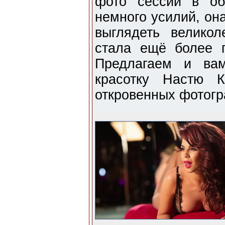
фото сессий в об
немного усилий, он
выглядеть велико
стала ещё более 
Предлагаем и вам
красотку Настю 
откровенных фотог