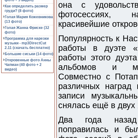
фото + 5 видео)
она с удовольст
Как определить размер
груди? (8 фото)
фотосессиях, 
Голая Мария Кожевникова
(13 фото)
красивейшие откров
Голая Жанна Фриске (32
фото)
Популярность к Нас
Программа для нарезки
музыки - mp3DirectCut
работы в дуэте «
2.11 (cкачать бесплатно)
Большие сиськи (14 фото)
работы этого дуэт
Откровенные фото Анны
Чапман (40 фото + 2
альбомов и мно
видео)
Совместно с Пота
различных наград
записи музыкальн
снялась ещё в двух
Два года назад
поправилась и бы