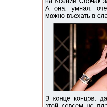
на Ксении Собчак з
А она, умная, оч
можно въехать в сл
В конце концов, д
этой совсем не пло