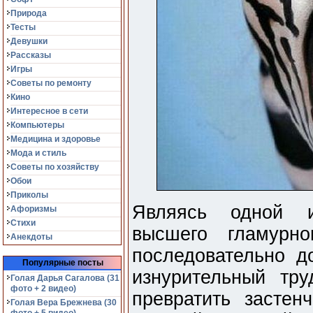
Природа
Тесты
Девушки
Рассказы
Игры
Советы по ремонту
Кино
Интересное в сети
Компьютеры
Медицина и здоровье
Мода и стиль
Советы по хозяйству
Обои
Приколы
Являясь одной и
Афоризмы
Стихи
высшего гламурн
Анекдоты
последовательно до
Популярные посты
изнурительный тр
Голая Дарья Сагалова (31
фото + 2 видео)
превратить застен
Голая Вера Брежнева (30