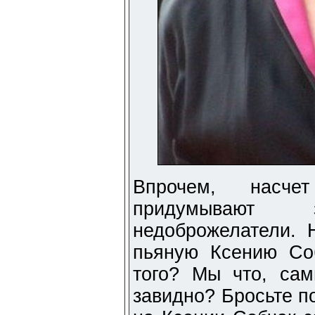
Впрочем, насче
придумывают
недоброжелатели. Н
пьяную Ксению Со
того? Мы что, сам
завидно? Бросьте п