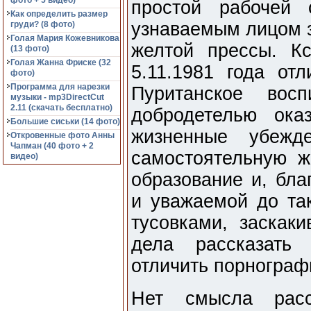
фото + 5 видео)
простой рабочей 
Как определить размер
узнаваемым лицом з
груди? (8 фото)
Голая Мария Кожевникова
желтой прессы. Кс
(13 фото)
Голая Жанна Фриске (32
5.11.1981 года отл
фото)
Программа для нарезки
Пуританское вос
музыки - mp3DirectCut
2.11 (cкачать бесплатно)
добродетелью ок
Большие сиськи (14 фото)
жизненные убежд
Откровенные фото Анны
Чапман (40 фото + 2
самостоятельную ж
видео)
образование и, бла
и уважаемой до так
тусовками, заскак
дела рассказать
отличить порнограф
Нет смысла расс