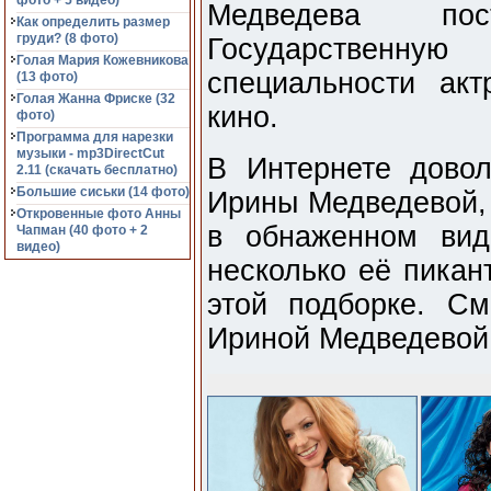
фото + 5 видео)
Медведева по
Как определить размер
груди? (8 фото)
Государственн
Голая Мария Кожевникова
специальности акт
(13 фото)
Голая Жанна Фриске (32
кино.
фото)
Программа для нарезки
музыки - mp3DirectCut
В Интернете дово
2.11 (cкачать бесплатно)
Большие сиськи (14 фото)
Ирины Медведевой, 
Откровенные фото Анны
в обнаженном ви
Чапман (40 фото + 2
видео)
несколько её пикан
этой подборке. С
Ириной Медведевой