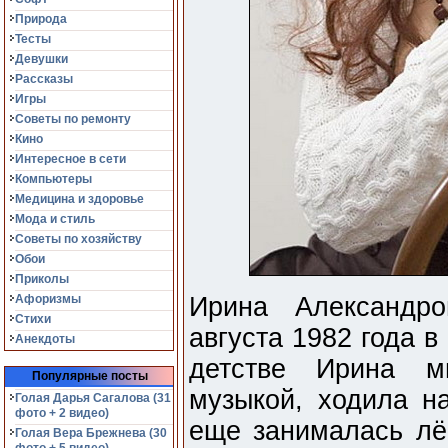
Природа
Тесты
Девушки
Рассказы
Игры
Советы по ремонту
Кино
Интересное в сети
Компьютеры
Медицина и здоровье
Мода и стиль
Советы по хозяйству
Обои
Приколы
Афоризмы
Ирина Александр
Стихи
августа 1982 года в
Анекдоты
детстве Ирина м
Популярные посты
музыкой, ходила н
Голая Дарья Сагалова (31
фото + 2 видео)
еще занималась лёг
Голая Вера Брежнева (30