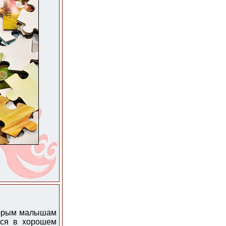
оторым малышам
ься в хорошем