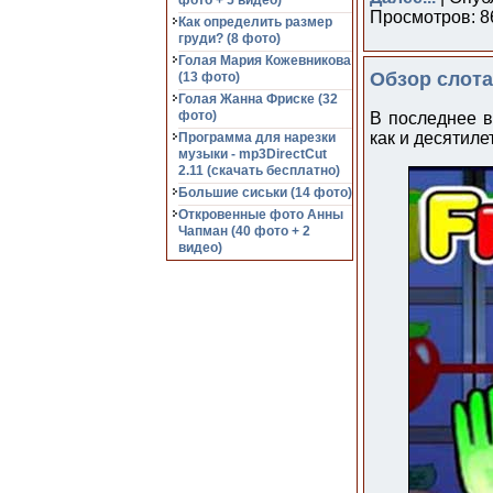
фото + 5 видео)
Просмотров: 86
Как определить размер
груди? (8 фото)
Голая Мария Кожевникова
Обзор слота 
(13 фото)
Голая Жанна Фриске (32
фото)
В последнее в
как и десятиле
Программа для нарезки
музыки - mp3DirectCut
2.11 (cкачать бесплатно)
Большие сиськи (14 фото)
Откровенные фото Анны
Чапман (40 фото + 2
видео)