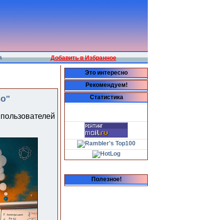
а
Добавить в Избранное
Это интересно
Рекомендуем!
во"
Статистика
пользователей
Полезное!