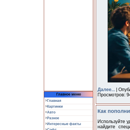
Далее...
| Опуб
Главное меню
Просмотров: 94
Главная
Картинки
Как пополни
Авто
Разное
Используйте у
Интересные факты
найдите спец
Софт