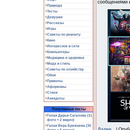
сообщениями и
Природа
Тесты
Девушки
Рассказы
Игры
Советы по ремонту
Кино
Интересное в сети
Компьютеры
Медицина и здоровье
Мода и стиль
Советы по хозяйству
Обои
Приколы
Афоризмы
Стихи
Анекдоты
Популярные посты
Голая Дарья Сагалова (31
фото + 2 видео)
Голая Вера Брежнева (30
Далее...
| Опуб