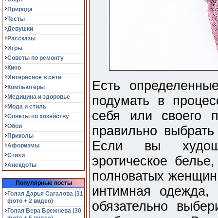
Природа
Тесты
Девушки
Рассказы
Игры
Советы по ремонту
Кино
Интересное в сети
Есть определенны
Компьютеры
Медицина и здоровье
подумать в процес
Мода и стиль
себя или своего 
Советы по хозяйству
Обои
правильно выбрать
Приколы
Если вы худощ
Афоризмы
Стихи
эротическое белье,
Анекдоты
полноватых женщин
Популярные посты
интимная одежда, 
Голая Дарья Сагалова (31
фото + 2 видео)
обязательно выбер
Голая Вера Брежнева (30