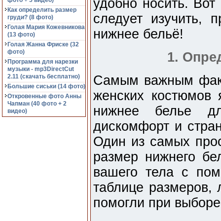
удобно носить. Вот
фото + 5 видео)
Как определить размер
следует изучить, 
груди? (8 фото)
Голая Мария Кожевникова
нижнее бельё!
(13 фото)
Голая Жанна Фриске (32
фото)
1. Опре
Программа для нарезки
музыки - mp3DirectCut
2.11 (cкачать бесплатно)
Самым важным фак
Большие сиськи (14 фото)
женских костюмов 
Откровенные фото Анны
Чапман (40 фото + 2
нижнее белье дл
видео)
дискомфорт и стра
Один из самых про
размер нижнего бе
вашего тела с по
таблице размеров, 
помогли при выборе