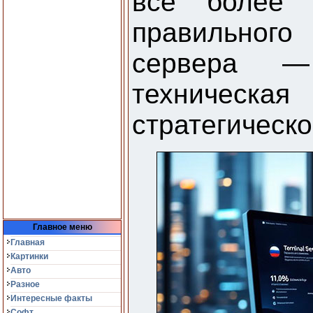
все более 
правильно
сервера 
техничес
стратегическ
Главное меню
Главная
Картинки
Авто
Разное
Интересные факты
Софт