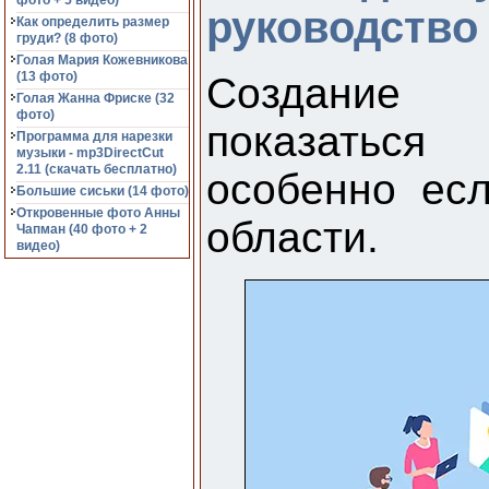
фото + 5 видео)
руководство
Как определить размер
груди? (8 фото)
Голая Мария Кожевникова
(13 фото)
Создание 
Голая Жанна Фриске (32
фото)
показаться
Программа для нарезки
музыки - mp3DirectCut
2.11 (cкачать бесплатно)
особенно ес
Большие сиськи (14 фото)
Откровенные фото Анны
области.
Чапман (40 фото + 2
видео)