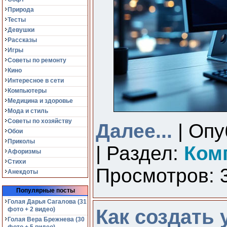
Природа
Тесты
Девушки
Рассказы
Игры
Советы по ремонту
Кино
Интересное в сети
Компьютеры
Медицина и здоровье
Мода и стиль
Советы по хозяйству
Далее...
| Опу
Обои
Приколы
| Раздел:
Ком
Афоризмы
Стихи
Просмотров: 3
Анекдоты
Популярные посты
Голая Дарья Сагалова (31
фото + 2 видео)
Как создать 
Голая Вера Брежнева (30