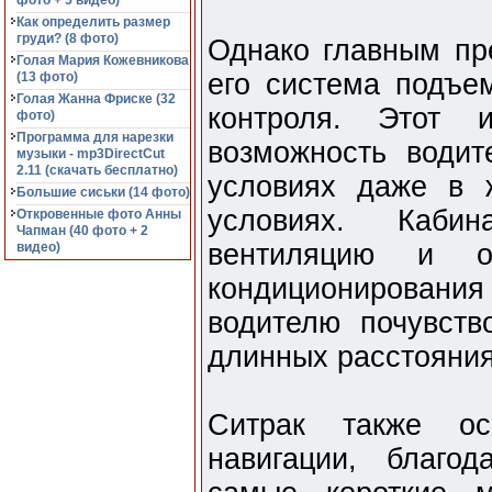
фото + 5 видео)
Как определить размер
груди? (8 фото)
Однако главным пр
Голая Мария Кожевникова
его система подъе
(13 фото)
Голая Жанна Фриске (32
контроля. Этот 
фото)
Программа для нарезки
возможность води
музыки - mp3DirectCut
2.11 (cкачать бесплатно)
условиях даже в 
Большие сиськи (14 фото)
условиях. Кабин
Откровенные фото Анны
Чапман (40 фото + 2
вентиляцию и о
видео)
кондиционирован
водителю почувств
длинных расстояния
Ситрак также ос
навигации, благо