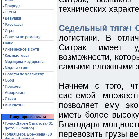
Природа
технических характе
Тесты
Девушки
Рассказы
Седельный тягач 
Игры
логистики. В отли
Советы по ремонту
Кино
Ситрак имеет уд
Интересное в сети
возможности, котор
Компьютеры
Медицина и здоровье
самыми сложными з
Мода и стиль
Советы по хозяйству
Обои
Начнем с того, ч
Приколы
Афоризмы
системой множест
Стихи
позволяет ему эк
Анекдоты
иметь более высоку
Популярные посты
Благодаря мощности
Голая Дарья Сагалова (31
фото + 2 видео)
перевозить грузы ве
Голая Вера Брежнева (30