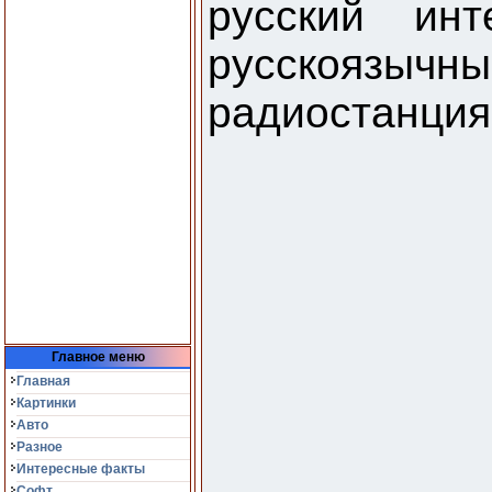
русский ин
русскоязычн
радиостанция
Главное меню
Главная
Картинки
Авто
Разное
Интересные факты
Софт