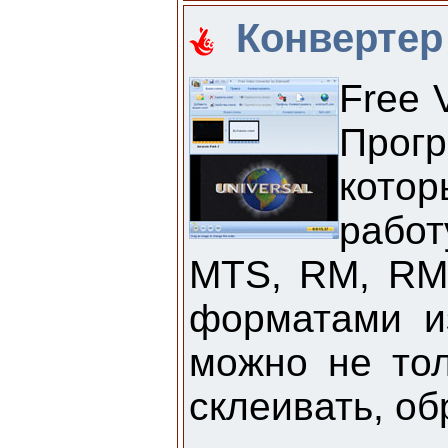
Конвертер
Free 
Прогр
котор
рабо
MTS, RM, RMV
форматами и
можно не тол
склеивать, об