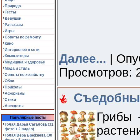
Природа
Тесты
Девушки
Рассказы
Игры
Советы по ремонту
Кино
Интересное в сети
Далее...
| Опу
Компьютеры
Медицина и здоровье
Просмотров: 2
Мода и стиль
Советы по хозяйству
Обои
Приколы
Съедобные
Афоризмы
Стихи
Анекдоты
Грибы 
Популярные посты
Голая Дарья Сагалова (31
растен
фото + 2 видео)
Голая Вера Брежнева (30