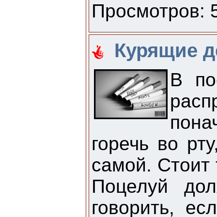
Просмотров: 5
Курящие д
В по
расп
пона
горечь во рт
самой. Стоит
Поцелуй дол
говорить, ес