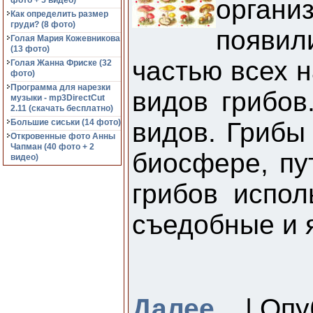
органи
фото + 5 видео)
Как определить размер
груди? (8 фото)
появил
Голая Мария Кожевникова
(13 фото)
частью всех 
Голая Жанна Фриске (32
фото)
Программа для нарезки
видов грибов
музыки - mp3DirectCut
2.11 (cкачать бесплатно)
Большие сиськи (14 фото)
видов. Грибы
Откровенные фото Анны
Чапман (40 фото + 2
биосфере, пу
видео)
грибов испо
съедобные и 
Далее...
| Опу