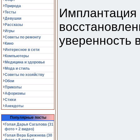
Природа
Имплантаци
Тесты
Девушки
восстановле
Рассказы
Игры
уверенность в
Советы по ремонту
Кино
Интересное в сети
Компьютеры
Медицина и здоровье
Мода и стиль
Советы по хозяйству
Обои
Приколы
Афоризмы
Стихи
Анекдоты
Популярные посты
Голая Дарья Сагалова (31
фото + 2 видео)
Голая Вера Брежнева (30