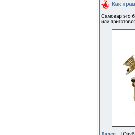
Как пра
Самовар это б
или приготовл
Далее...
| Опуб