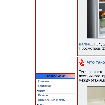
Далее...
| Опуб
Просмотров: 12
Что так
Тетива часто
лестничного п
Главное меню
между этажами
Главная
Картинки
Авто
Разное
Интересные факты
Софт