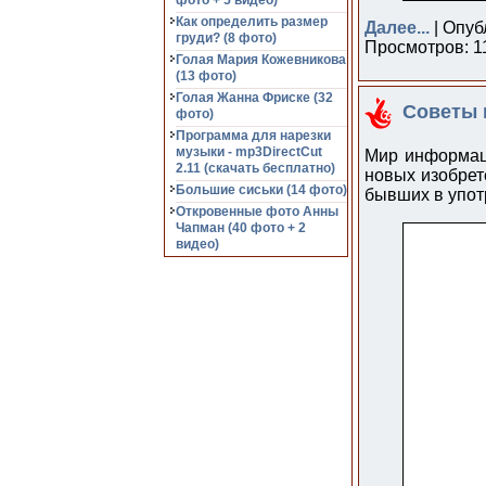
фото + 5 видео)
Как определить размер
Далее...
| Опуб
груди? (8 фото)
Просмотров: 11
Голая Мария Кожевникова
(13 фото)
Голая Жанна Фриске (32
Советы 
фото)
Программа для нарезки
музыки - mp3DirectCut
Мир информаци
2.11 (cкачать бесплатно)
новых изобрет
Большие сиськи (14 фото)
бывших в упот
Откровенные фото Анны
Чапман (40 фото + 2
видео)