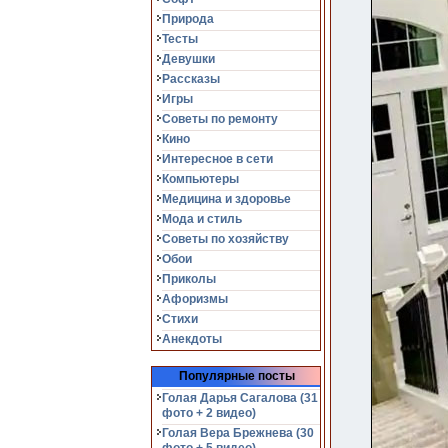
Природа
Тесты
Девушки
Рассказы
Игры
Советы по ремонту
Кино
Интересное в сети
Компьютеры
Медицина и здоровье
Мода и стиль
Советы по хозяйству
Обои
Приколы
Афоризмы
Стихи
Анекдоты
Популярные посты
Голая Дарья Сагалова (31
фото + 2 видео)
Голая Вера Брежнева (30