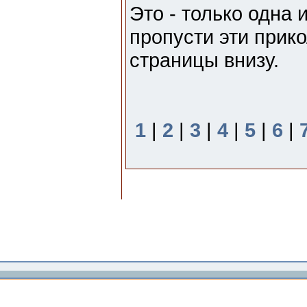
Это - только одна 
пропусти эти прико
страницы внизу.
1
|
2
|
3
|
4
|
5
|
6
|