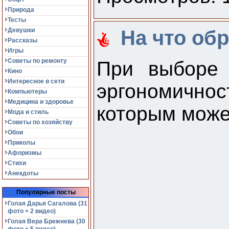
Природа
Тесты
Девушки
На что об
Рассказы
Игры
Советы по ремонту
При выборе 
Кино
Интересное в сети
эргономичнос
Компьютеры
Медицина и здоровье
которым може
Мода и стиль
Советы по хозяйству
Обои
Приколы
Афоризмы
Стихи
Анекдоты
Популярные посты
Голая Дарья Сагалова (31
фото + 2 видео)
Голая Вера Брежнева (30